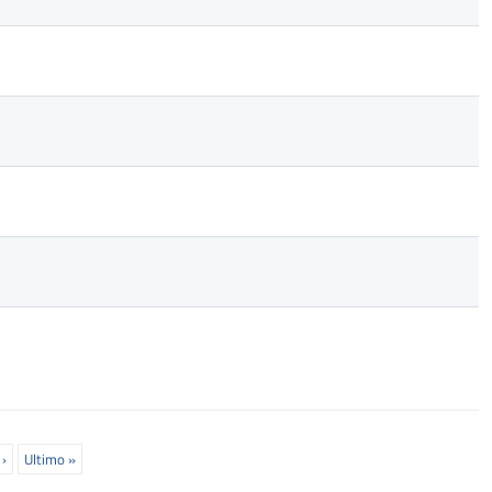
›
Ultima
Ultimo »
pagina