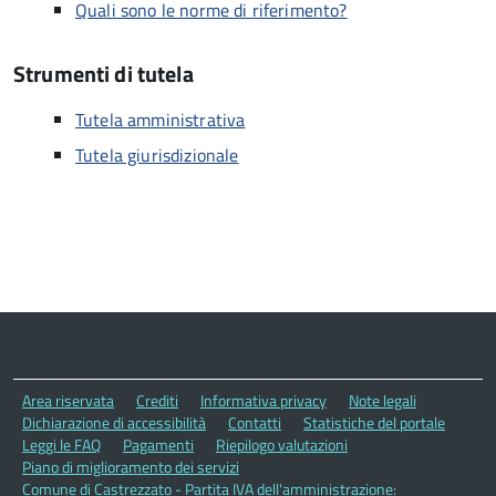
Quali sono le norme di riferimento?
Strumenti di tutela
Tutela amministrativa
Tutela giurisdizionale
Area riservata
Crediti
Informativa privacy
Note legali
Dichiarazione di accessibilità
Contatti
Statistiche del portale
Leggi le FAQ
Pagamenti
Riepilogo valutazioni
Piano di miglioramento dei servizi
Comune di Castrezzato - Partita IVA dell'amministrazione: