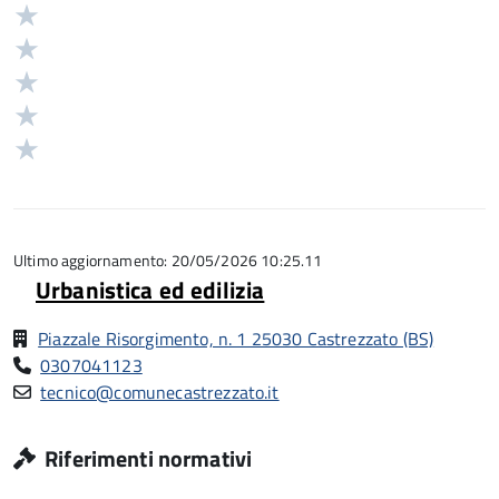
Valuta
Valutazione
5
Valuta
stelle
4
Valuta
su
stelle
3
Valuta
5
su
stelle
2
Valuta
5
su
stelle
1
5
su
stelle
5
su
5
Ultimo aggiornamento: 20/05/2026 10:25.11
Urbanistica ed edilizia
Piazzale Risorgimento, n. 1 25030 Castrezzato (BS)
0307041123
tecnico@comunecastrezzato.it
Riferimenti normativi