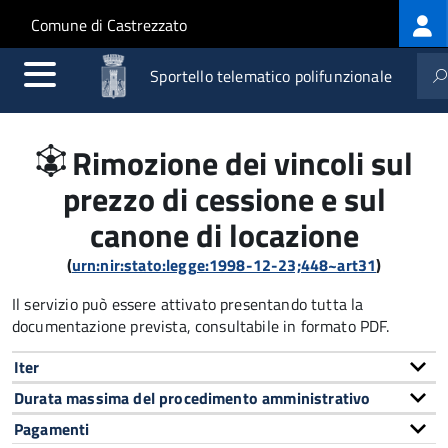
Log
Salta al contenuto principale
Skip to site navigation
Comune di Castrezzato
me
Sportello telematico polifunzionale
Rimozione dei vincoli sul
prezzo di cessione e sul
canone di locazione
(
urn:nir:stato:legge:1998-12-23;448~art31
)
Il servizio può essere attivato presentando tutta la
documentazione prevista, consultabile in formato PDF.
Iter
Durata massima del procedimento amministrativo
Pagamenti