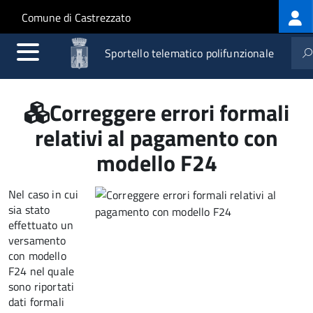
Log
Salta al contenuto principale
Skip to site navigation
Comune di Castrezzato
me
Sportello telematico polifunzionale
Correggere errori formali
relativi al pagamento con
modello F24
Nel caso in cui
sia stato
effettuato un
versamento
con modello
F24 nel quale
sono riportati
dati formali