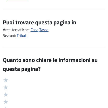
Puoi trovare questa pagina in
Aree tematiche:
Casa
Tasse
Sezioni:
Tributi
Quanto sono chiare le informazioni su
questa pagina?
Valuta
Valutazione
5
Valuta
stelle
4
Valuta
su
stelle
3
Valuta
5
su
stelle
2