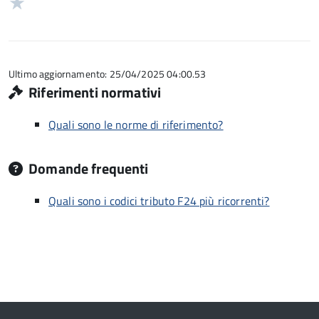
Valuta
5
su
stelle
1
5
su
stelle
5
su
5
Ultimo aggiornamento: 25/04/2025 04:00.53
Riferimenti normativi
Quali sono le norme di riferimento?
Domande frequenti
Quali sono i codici tributo F24 più ricorrenti?