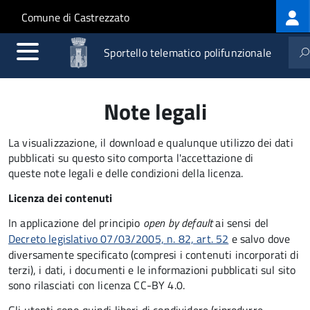
Log
Salta al contenuto principale
Skip to site navigation
Comune di Castrezzato
me
Sportello telematico polifunzionale
Note legali
La visualizzazione, il download e qualunque utilizzo dei dati
pubblicati su questo sito comporta l'accettazione di
queste note legali e delle condizioni della licenza.
Licenza dei contenuti
In applicazione del principio
open by default
ai sensi del
Decreto legislativo 07/03/2005, n. 82, art. 52
e salvo dove
diversamente specificato (compresi i contenuti incorporati di
terzi), i dati, i documenti e le informazioni pubblicati sul sito
sono rilasciati con licenza CC-BY 4.0.