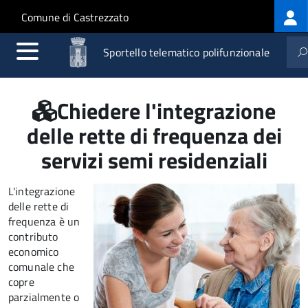
Log
Salta al contenuto principale
Skip to site navigation
Comune di Castrezzato
me
Sportello telematico polifunzionale
Chiedere l'integrazione
delle rette di frequenza dei
servizi semi residenziali
L'integrazione
delle rette di
frequenza è un
contributo
economico
comunale che
copre
parzialmente o