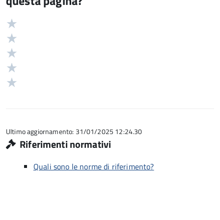
questa pagina?
Valuta
Valutazione
5
Valuta
stelle
4
Valuta
su
stelle
3
Valuta
5
su
stelle
2
Valuta
5
su
stelle
1
5
su
stelle
5
su
5
Ultimo aggiornamento: 31/01/2025 12:24.30
Riferimenti normativi
Quali sono le norme di riferimento?