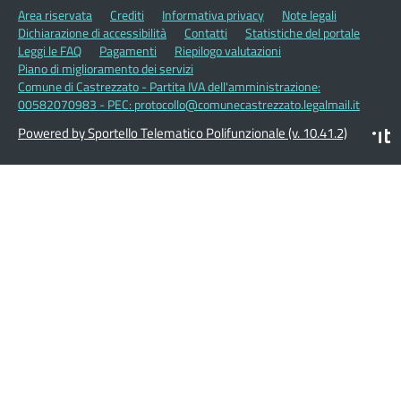
Area riservata
Crediti
Informativa privacy
Note legali
Dichiarazione di accessibilità
Contatti
Statistiche del portale
Leggi le FAQ
Pagamenti
Riepilogo valutazioni
Piano di miglioramento dei servizi
Comune di Castrezzato - Partita IVA dell'amministrazione:
00582070983 - PEC: protocollo@comunecastrezzato.legalmail.it
Powered by Sportello Telematico Polifunzionale (v. 10.41.2)