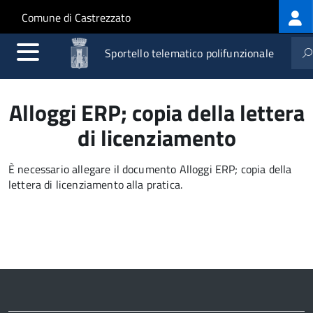
Log
Salta al contenuto principale
Skip to site navigation
Comune di Castrezzato
me
Sportello telematico polifunzionale
Alloggi ERP; copia della lettera
di licenziamento
È necessario allegare il documento Alloggi ERP; copia della
lettera di licenziamento alla pratica.