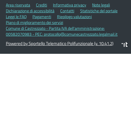
Area riservata
Crediti
Informativa privacy
Note legali
Dichiarazione di accessibilità
Contatti
Statistiche del portale
Leggi le FAQ
Pagamenti
Riepilogo valutazioni
Piano di miglioramento dei servizi
Comune di Castrezzato - Partita IVA dell'amministrazione:
00582070983 - PEC: protocollo@comunecastrezzato.legalmail.it
Powered by Sportello Telematico Polifunzionale (v. 10.41.2)