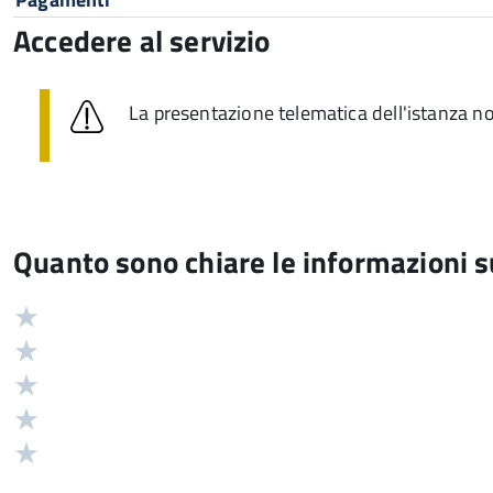
Accedere al servizio
La presentazione telematica dell'istanza no
Quanto sono chiare le informazioni 
Valuta
Valutazione
5
Valuta
stelle
4
Valuta
su
stelle
3
Valuta
5
su
stelle
2
Valuta
5
su
stelle
1