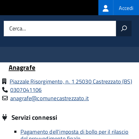
Login
Accedi
menu
Cerca...
Anagrafe
Piazzale Risorgimento, n. 1 25030 Castrezzato (BS)
0307041106
anagrafe@comunecastrezzato.it
Servizi connessi
Pagamento dell'imposta di bollo per il rilascio
del provvedimento finale