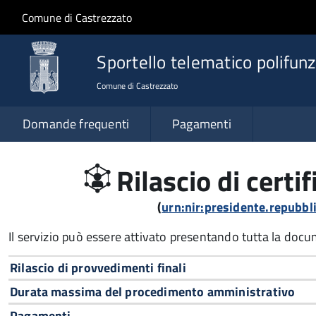
Salta al contenuto principale
Skip to site navigation
Comune di Castrezzato
Sportello telematico polifunz
Comune di Castrezzato
Domande frequenti
Pagamenti
Rilascio di certif
(
urn:nir:presidente.repubb
Il servizio può essere attivato presentando tutta la doc
Rilascio di provvedimenti finali
Durata massima del procedimento amministrativo
Pagamenti