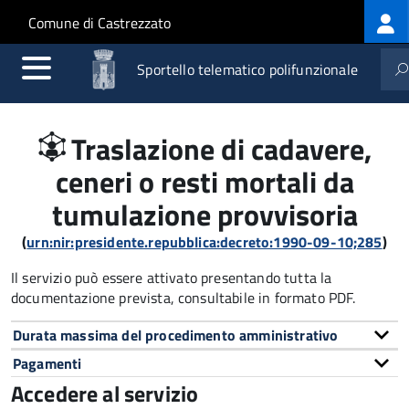
Log
Salta al contenuto principale
Skip to site navigation
Comune di Castrezzato
me
Sportello telematico polifunzionale
Traslazione di cadavere,
ceneri o resti mortali da
tumulazione provvisoria
(
urn:nir:presidente.repubblica:decreto:1990-09-10;285
)
Il servizio può essere attivato presentando tutta la
documentazione prevista, consultabile in formato PDF.
Durata massima del procedimento amministrativo
Pagamenti
Accedere al servizio