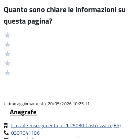
Quanto sono chiare le informazioni su
questa pagina?
Valuta
Valutazione
5
Valuta
stelle
4
Valuta
su
stelle
3
Valuta
5
su
stelle
2
Valuta
5
su
stelle
1
5
su
stelle
5
su
5
Ultimo aggiornamento: 20/05/2026 10:25.11
Anagrafe
Piazzale Risorgimento, n. 1 25030 Castrezzato (BS)
0307041106