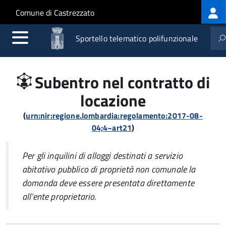
Log
Salta al contenuto principale
Skip to site navigation
Comune di Castrezzato
me
Sportello telematico polifunzionale
Subentro nel contratto di
locazione
(
urn:nir:regione.lombardia:regolamento:2017-08-
04;4~art21
)
Per gli inquilini di alloggi destinati a servizio
abitativo pubblico di proprietà non comunale la
domanda deve essere presentata direttamente
all’ente proprietario.