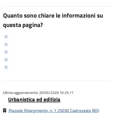
Quanto sono chiare le informazioni su
questa pagina?
Valuta
Valutazione
5
Valuta
stelle
4
Valuta
su
stelle
3
Valuta
5
su
stelle
2
Valuta
5
su
stelle
1
5
su
stelle
5
su
5
Ultimo aggiornamento: 20/05/2026 10:25.11
Urbanistica ed edilizia
Piazzale Risorgimento, n. 1 25030 Castrezzato (BS)