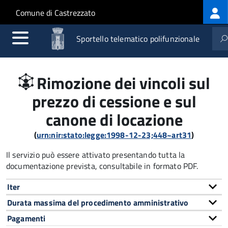
Log
Salta al contenuto principale
Skip to site navigation
Comune di Castrezzato
me
Sportello telematico polifunzionale
Rimozione dei vincoli sul
prezzo di cessione e sul
canone di locazione
(
urn:nir:stato:legge:1998-12-23;448~art31
)
Il servizio può essere attivato presentando tutta la
documentazione prevista, consultabile in formato PDF.
Iter
Durata massima del procedimento amministrativo
Pagamenti