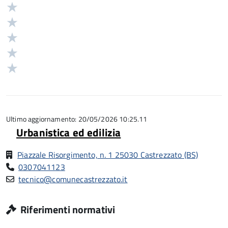
Valuta
Valutazione
5
Valuta
stelle
4
Valuta
su
stelle
3
Valuta
5
su
stelle
2
Valuta
5
su
stelle
1
5
su
stelle
5
su
5
Ultimo aggiornamento: 20/05/2026 10:25.11
Urbanistica ed edilizia
Piazzale Risorgimento, n. 1 25030 Castrezzato (BS)
0307041123
tecnico@comunecastrezzato.it
Riferimenti normativi