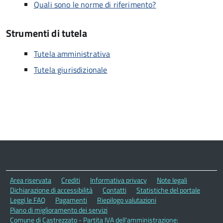
Quali sono le norme di riferimento?
Strumenti di tutela
Tutela amministrativa
Tutela giurisdizionale
Area riservata
Crediti
Informativa privacy
Note legali
Dichiarazione di accessibilità
Contatti
Statistiche del portale
Leggi le FAQ
Pagamenti
Riepilogo valutazioni
Piano di miglioramento dei servizi
Comune di Castrezzato - Partita IVA dell'amministrazione: